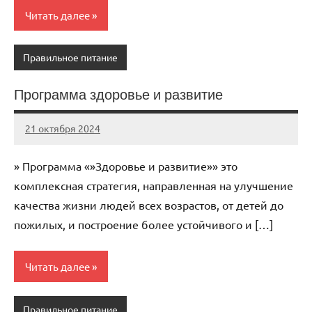
Читать далее
Правильное питание
Программа здоровье и развитие
21 октября 2024
immo_navi_ru
Нет
комментариев
» Программа «»Здоровье и развитие»» это
комплексная стратегия, направленная на улучшение
качества жизни людей всех возрастов, от детей до
пожилых, и построение более устойчивого и […]
Читать далее
Правильное питание