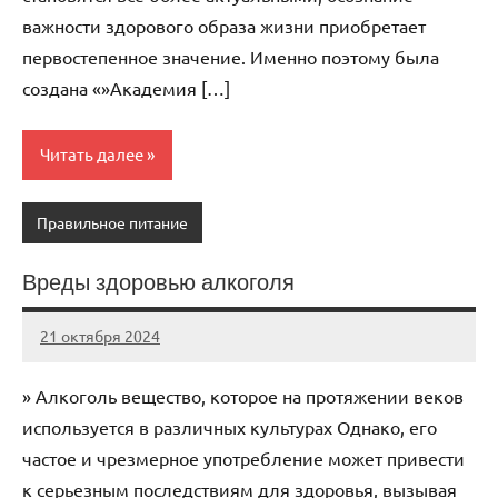
важности здорового образа жизни приобретает
первостепенное значение. Именно поэтому была
создана «»Академия […]
Читать далее
Правильное питание
Вреды здоровью алкоголя
21 октября 2024
immo_navi_ru
Нет
комментариев
» Алкоголь вещество, которое на протяжении веков
используется в различных культурах Однако, его
частое и чрезмерное употребление может привести
к серьезным последствиям для здоровья, вызывая