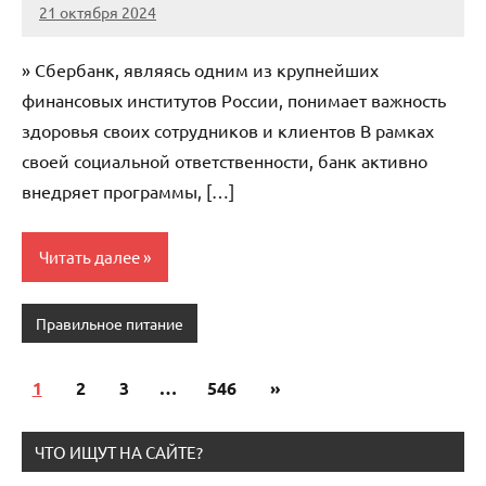
21 октября 2024
immo_navi_ru
Нет
комментариев
» Сбербанк, являясь одним из крупнейших
финансовых институтов России, понимает важность
здоровья своих сотрудников и клиентов В рамках
своей социальной ответственности, банк активно
внедряет программы, […]
Читать далее
Правильное питание
1
2
3
…
546
Следующие
»
Пагинация
записи
записей
ЧТО ИЩУТ НА САЙТЕ?