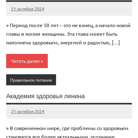
21 октября 2024
immo_navi_ru
Нет
комментариев
» Период после 50 лет – это не конец, а начало новой
главы в жизни женщины. Эта глава может быть
наполнена здоровьем, энергией и радостью, […]
Читать далее
Правильное питание
Академия здоровья ленина
21 октября 2024
immo_navi_ru
Нет
комментариев
» В современном мире, где проблемы со здоровьем
становятся все более актуальными, осознание