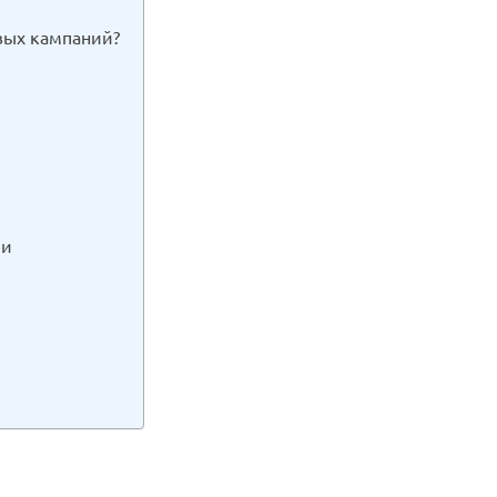
вых кампаний?
ии