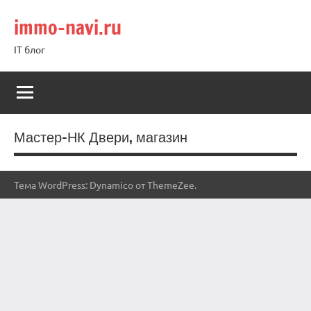
Перейти
immo-navi.ru
к
содержимому
IT блог
Мастер-НК Двери, магазин
Тема WordPress: Dynamico от ThemeZee.