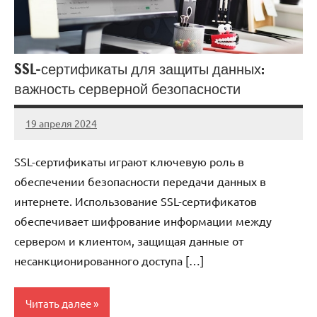
SSL-сертификаты для защиты данных:
важность серверной безопасности
19 апреля 2024
Avtor
Нет
комментариев
SSL-сертификаты играют ключевую роль в
обеспечении безопасности передачи данных в
интернете. Использование SSL-сертификатов
обеспечивает шифрование информации между
сервером и клиентом, защищая данные от
несанкционированного доступа […]
Читать далее