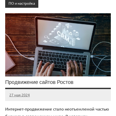
ПО и настройка
Продвижение сайтов Ростов
27 мая 2024
Avtor
Нет
комментариев
Интернет-продвижение стало неотъемлемой частью
бизнеса в современном мире. В условиях