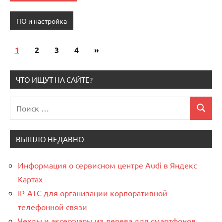
ПО и настройка
1
2
3
4
Следующие
»
Пагинация
записи
записей
ЧТО ИЩУТ НА САЙТЕ?
Поиск
Поиск
для:
ВЫШЛО НЕДАВНО
Информация о сервисном центре Audi в Яндекс
Картах
IP-АТС для организации корпоративной
телефонной связи
Чехлы и аксессуары из дерева для смартфонов