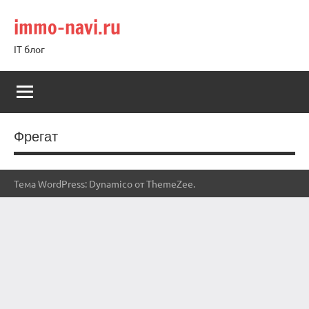
Перейти
immo-navi.ru
к
содержимому
IT блог
Фрегат
Тема WordPress: Dynamico от ThemeZee.