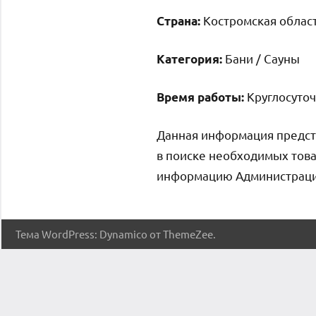
Костромская област
Страна:
Бани / Сауны
Категория:
Круглосуто
Время работы:
Данная информация предст
в поиске необходимых това
информацию Администрация 
Тема WordPress: Dynamico от ThemeZee.