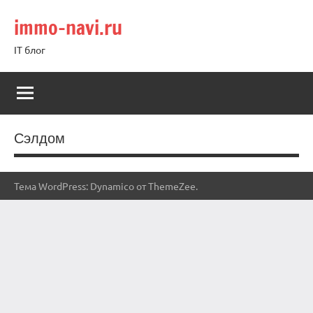
Перейти
immo-navi.ru
к
содержимому
IT блог
Сэлдом
Тема WordPress: Dynamico от ThemeZee.