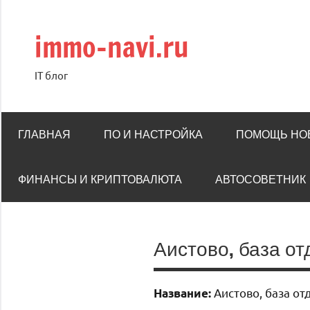
Перейти
к
immo-navi.ru
содержимому
IT блог
ГЛАВНАЯ
ПО И НАСТРОЙКА
ПОМОЩЬ НО
ФИНАНСЫ И КРИПТОВАЛЮТА
АВТОСОВЕТНИК
Аистово, база о
Аистово, база от
Название: