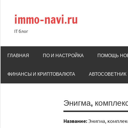
Перейти
к
immo-navi.ru
содержимому
IT блог
ГЛАВНАЯ
ПО И НАСТРОЙКА
ПОМОЩЬ НО
ФИНАНСЫ И КРИПТОВАЛЮТА
АВТОСОВЕТНИК
Энигма, комплек
Энигма, комплек
Название: