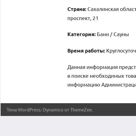
Сахалинская облас
Страна:
проспект, 21
Бани / Сауны
Категория:
Круглосуто
Время работы:
Данная информация предст
в поиске необходимых това
информацию Администрация 
Тема WordPress: Dynamico от ThemeZee.