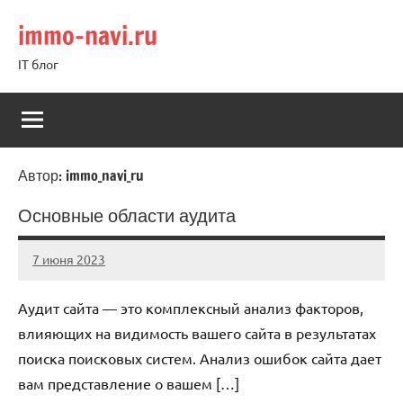
Перейти
immo-navi.ru
к
содержимому
IT блог
Автор:
immo_navi_ru
Основные области аудита
7 июня 2023
immo_navi_ru
Нет
комментариев
Аудит сайта — это комплексный анализ факторов,
влияющих на видимость вашего сайта в результатах
поиска поисковых систем. Анализ ошибок сайта дает
вам представление о вашем […]