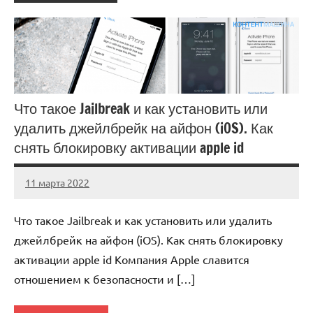
Что такое Jailbreak и как установить или
удалить джейлбрейк на айфон (iOS). Как
снять блокировку активации apple id
11 марта 2022
immo_navi_ru
Нет
комментариев
Что такое Jailbreak и как установить или удалить
джейлбрейк на айфон (iOS). Как снять блокировку
активации apple id Компания Apple славится
отношением к безопасности и […]