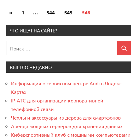
«
Предыдущие
1
…
544
545
546
Пагинация
записи
записей
ЧТО ИЩУТ НА САЙТЕ?
Поиск
Поиск
для:
ВЫШЛО НЕДАВНО
Информация о сервисном центре Audi в Яндекс
Картах
IP-АТС для организации корпоративной
телефонной связи
Чехлы и аксессуары из дерева для смартфонов
Аренда мощных серверов для хранения данных
Киберспортивный клуб с мощными компьютерами