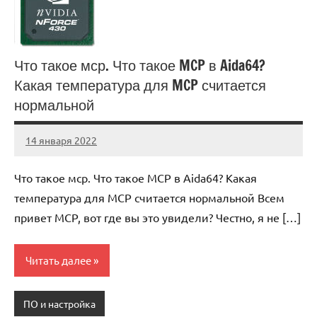
Что такое мср. Что такое MCP в Aida64?
Какая температура для MCP считается
нормальной
14 января 2022
immo_navi_ru
Нет
комментариев
Что такое мср. Что такое MCP в Aida64? Какая
температура для MCP считается нормальной Всем
привет MCP, вот где вы это увидели? Честно, я не […]
Читать далее
ПО и настройка