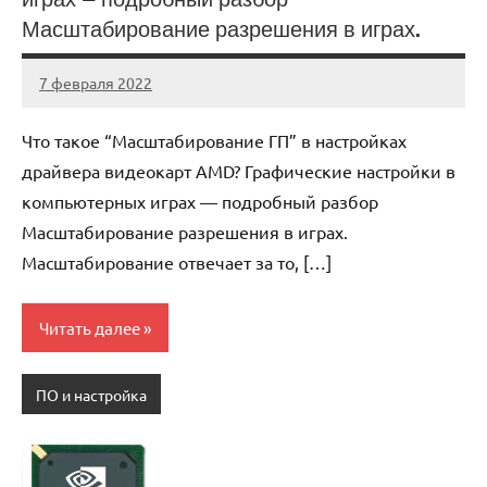
Масштабирование разрешения в играх.
7 февраля 2022
immo_navi_ru
Нет
комментариев
Что такое “Масштабирование ГП” в настройках
драйвера видеокарт AMD? Графические настройки в
компьютерных играх — подробный разбор
Масштабирование разрешения в играх.
Масштабирование отвечает за то, […]
Читать далее
ПО и настройка