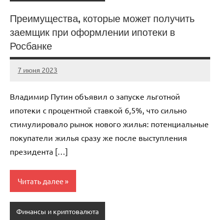
Преимущества, которые может получить
заемщик при оформлении ипотеки в
Росбанке
7 июня 2023
immo_navi_ru
Нет
комментариев
Владимир Путин объявил о запуске льготной
ипотеки с процентной ставкой 6,5%, что сильно
стимулировало рынок нового жилья: потенциальные
покупатели жилья сразу же после выступления
президента […]
Читать далее
Финансы и криптовалюта