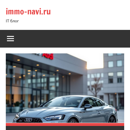
Перейти
immo-navi.ru
к
содержимому
IT блог