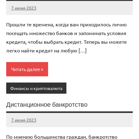
7 июня 2023
immo_navi_ru
Нет
комментариев
Прошли те времена, когда вам приходилось лично
посещать множество банков и запоминать условия
кредита, чтобы выбрать кредит. Теперь вы можете
легко найти кредит на любую […]
Читать далее
Финансы и криптовалюта
Дистанционное банкротство
7 июня 2023
immo_navi_ru
Нет
комментариев
По мнению большинства граждан, банкротство