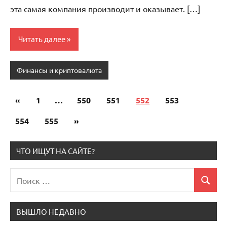
эта самая компания производит и оказывает. […]
Читать далее
Финансы и криптовалюта
«
Предыдущие
1
…
550
551
552
553
Пагинация
записи
554
555
Следующие
»
записей
записи
ЧТО ИЩУТ НА САЙТЕ?
Поиск
Поиск
для:
ВЫШЛО НЕДАВНО