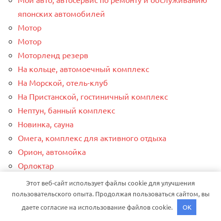
японских автомобилей
Мотор
Мотор
Моторленд резерв
На кольце, автомоечный комплекс
На Морской, отель-клуб
На Пристанской, гостиничный комплекс
Нептун, банный комплекс
Новинка, сауна
Омега, комплекс для активного отдыха
Орион, автомойка
Орлоктар
От винта+
Этот веб-сайт использует файлы cookie для улучшения
Отдых, развлекательный центр
пользовательского опыта. Продолжая пользоваться сайтом, вы
Пальма, сауна
даете согласие на использование файлов cookie.
OK
Пар хаус, сауна