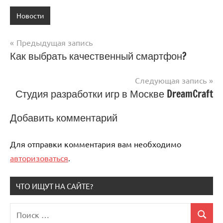
Новости
Предыдущая запись
Навигация
Как выбрать качественный смартфон?
по
Следующая запись
записям
Студия разработки игр в Москве DreamCraft
Добавить комментарий
Для отправки комментария вам необходимо
авторизоваться
.
ЧТО ИЩУТ НА САЙТЕ?
Поиск
Поиск