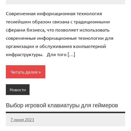
immo_navi_ru
Нет
комментариев
Современная информационная технология
теснейшим образом связана с традиционными
сферами бизнеса, что позволяет использовать
современные информационные технологии для
организации и обслуживания компьютерной
инфраструктуры. Для того […]
Читать далее
Новости
Выбор игровой клавиатуры для геймеров
7 июня 2023
immo_navi_ru
Нет
комментариев