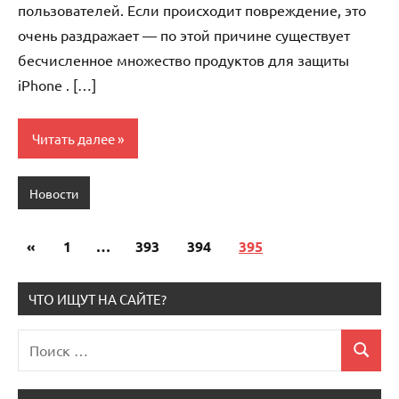
пользователей. Если происходит повреждение, это
очень раздражает — по этой причине существует
бесчисленное множество продуктов для защиты
iPhone . […]
Читать далее
Новости
«
Предыдущие
1
…
393
394
395
Пагинация
записи
записей
ЧТО ИЩУТ НА САЙТЕ?
Поиск
Поиск
для: