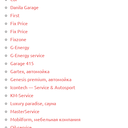
Danila Garage
First
Fix Price
Fix Price
Fixzone
G-Energy
G-Energy service
Garage 415
Gartex, автомойка
Genesis premium, автомойка
Icontech — Service & Autosport
KM-Service
Luxury paradise, сауна
MasterService
Mobilform, мебельная компания
Oil-service