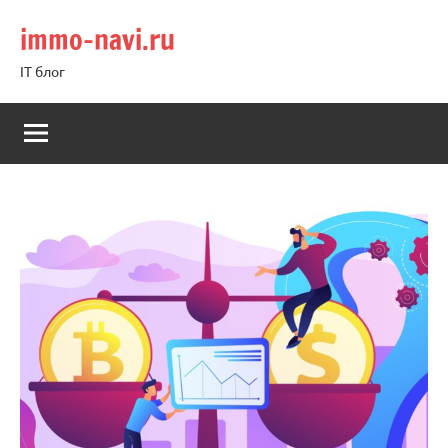
Перейти
immo-navi.ru
к
содержимому
IT блог