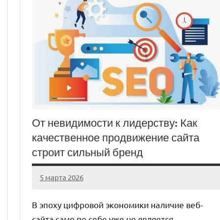
От невидимости к лидерству: Как
качественное продвижение сайта
строит сильный бренд
5 марта 2026
Avtor
Нет
комментариев
В эпоху цифровой экономики наличие веб-
сайта само по себе уже не является